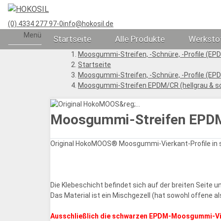
(0) 4334 277 97-0
info@hokosil.de
Menü
Startseite
Alle Produkte
Werksto
Moosgummi-Streifen, -Schnüre, -Profile (EP
Startseite
Moosgummi-Streifen, -Schnüre, -Profile (EP
Moosgummi-Streifen EPDM/CR (hellgrau & sc
Moosgummi-Streifen EPDM/
Original HokoMOOS® Moosgummi-Vierkant-Profile in sc
Die Klebeschicht befindet sich auf der breiten Seite u
Das Material ist ein Mischgezell (hat sowohl offene
Ausschließlich die schwarzen EPDM-Moosgummi-Vier