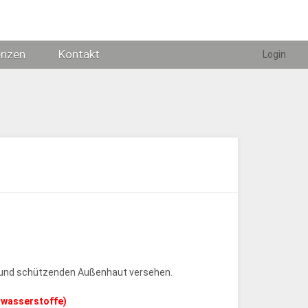
enzen
Kontakt
Login
en und schützenden Außenhaut versehen.
nwasserstoffe)