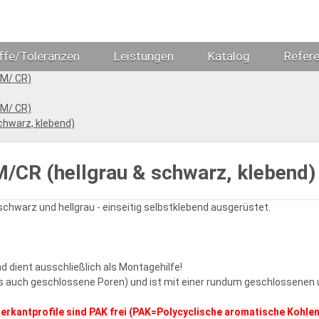
ffe/Toleranzen
Leistungen
Katalog
Refer
DM/ CR)
DM/ CR)
hwarz, klebend)
CR (hellgrau & schwarz, klebend)
hwarz und hellgrau - einseitig selbstklebend ausgerüstet.
nd dient ausschließlich als Montagehilfe!
 als auch geschlossene Poren) und ist mit einer rundum geschlossen
kantprofile sind PAK frei (PAK=Polycyclische aromatische Kohle