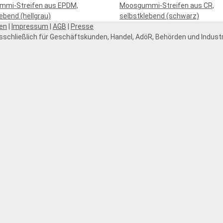
mi-Streifen aus EPDM,
Moosgummi-Streifen aus CR,
ebend (hellgrau)
selbstklebend (schwarz)
en
|
Impressum
|
AGB
|
Presse
schließlich für Geschäftskunden, Handel, AdöR, Behörden und Industri