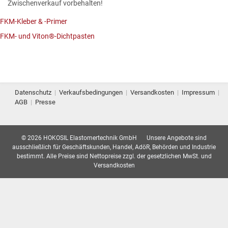
Zwischenverkauf vorbehalten!
FKM-Kleber & -Primer
FKM- und Viton®-Dichtpasten
Datenschutz
|
Verkaufsbedingungen
|
Versandkosten
|
Impressum
|
AGB
|
Presse
© 2026 HOKOSIL Elastomertechnik GmbH
Unsere Angebote sind
ausschließlich für Geschäftskunden, Handel, AdöR, Behörden und Industrie
bestimmt. Alle Preise sind Nettopreise zzgl. der gesetzlichen MwSt. und
Versandkosten