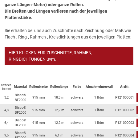
ganze Längen-Meter) oder ganze Rollen.
Die Breiten und Längen variieren nach der jeweiligen
Plattenstärke.
Sie erhalten bei uns auch Zuschnitte nach Zeichnung oder Maß wie
Flach-, Ring-, Rahmen-, Kreisdichtungen aus den jeweiligen Platten:
HIER KLICKEN FÜR ZUSCHNITTE, RAHMEN,
RINGDICHTUNGEN uvm.
Stärke
Material
Rollenbreite
Rollenlänge
Farbe
Abnahmeintervall
ArtNr.
in mm
Bisco®
3,2
915 mm
18,3 m
schwarz
1 lfdm
P121000001
BF2000
Bisco®
4,8
915 mm
12,2 m
schwarz
1 lfdm
P121000002
BF2000
Bisco®
6,4
915 mm
12,2 m
schwarz
1 lfdm
P121000003
BF2000
Bisco®
9,5
915 mm
6,1 m
schwarz
1 lfdm
P121000004
BF2000