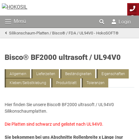
Menü
Login
Silikonschaum-Platten / Bisco® / FDA / UL94V0 - HokoSOFT®
Bisco® BF2000 ultrasoft / UL94V0
Allgemein
Lieferzeiten
Beständigkeiten
Eigenschaften
Kleben/Selbstklebung
Produktblatt
Toleranzen
Hier finden Sie unsere Bisco® BF2000 ultrasoft / UL94V0
Silikonschaumplatten.
Die Platten sind schwarz und gelistet nach UL94V0.
Sie bekommen bei uns Abschnitte Rollenbreite x Länge (nur