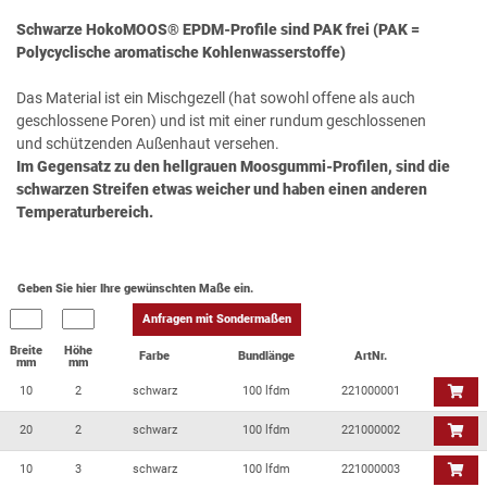
Schwarze HokoMOOS® EPDM-Profile sind PAK frei (PAK =
Polycyclische aromatische Kohlenwasserstoffe)
Das Material ist ein Mischgezell (hat sowohl offene als auch
geschlossene Poren) und ist mit einer rundum geschlossenen
und schützenden Außenhaut versehen.
Im Gegensatz zu den hellgrauen Moosgummi-Profilen, sind die
schwarzen Streifen etwas weicher und haben einen anderen
Temperaturbereich.
Geben Sie hier Ihre gewünschten Maße ein.
Anfragen mit Sondermaßen
Breite
Höhe
Farbe
Bundlänge
ArtNr.
mm
mm
10
2
schwarz
100 lfdm
221000001
20
2
schwarz
100 lfdm
221000002
10
3
schwarz
100 lfdm
221000003