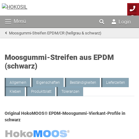
Menü
Login
Moosgummi-Streifen EPDM/CR (hellgrau & schwarz)
Moosgummi-Streifen aus EPDM
(schwarz)
Allgemein
Eigenschaften
Beständigkeiten
Lieferzeiten
Kleben
Produktblatt
Toleranzen
Original HokoMOOS® EPDM-Moosgummi-Vierkant-Profile in
schwarz