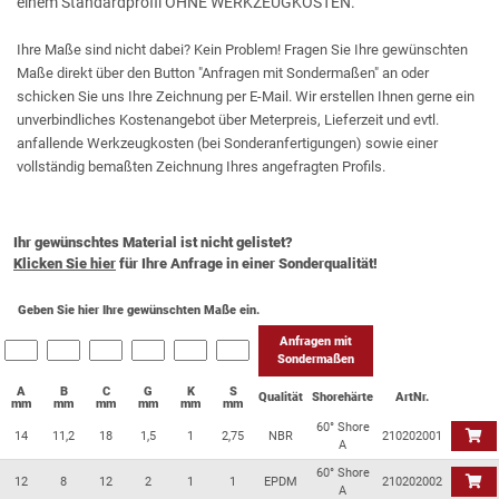
einem Standardprofil OHNE WERKZEUGKOSTEN.
Ihre Maße sind nicht dabei? Kein Problem! Fragen Sie Ihre gewünschten
Maße direkt über den Button "Anfragen mit Sondermaßen" an oder
schicken Sie uns Ihre Zeichnung per E-Mail. Wir erstellen Ihnen gerne ein
unverbindliches Kostenangebot über Meterpreis, Lieferzeit und evtl.
anfallende Werkzeugkosten (bei Sonderanfertigungen) sowie einer
vollständig bemaßten Zeichnung Ihres angefragten Profils.
Ihr gewünschtes Material ist nicht gelistet?
Klicken Sie hier
für Ihre Anfrage in einer Sonderqualität!
Geben Sie hier Ihre gewünschten Maße ein.
Anfragen mit
Sondermaßen
A
B
C
G
K
S
Qualität
Shorehärte
ArtNr.
mm
mm
mm
mm
mm
mm
60° Shore
14
11,2
18
1,5
1
2,75
NBR
210202001
A
60° Shore
12
8
12
2
1
1
EPDM
210202002
A