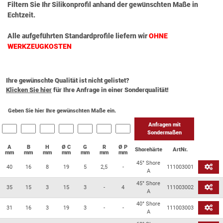
Filtern Sie Ihr Silikonprofil anhand der gewünschten Maße in
Echtzeit.
Alle aufgeführten Standardprofile liefern wir
OHNE
WERKZEUGKOSTEN
Ihre gewünschte Qualität ist nicht gelistet?
Klicken Sie hier
für Ihre Anfrage in einer Sonderqualität!
Geben Sie hier Ihre gewünschten Maße ein.
Anfragen mit
Sondermaßen
A
B
H
Ø C
G
R
Ø P
Shorehärte
ArtNr.
mm
mm
mm
mm
mm
mm
mm
45° Shore
40
16
8
19
5
2,5
-
111003001
A
45° Shore
35
15
3
15
3
-
4
111003002
A
40° Shore
31
16
3
19
3
-
-
111003003
A