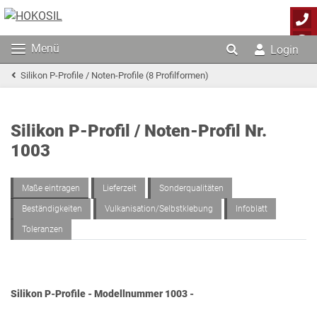
Menü
Login
Silikon P-Profile / Noten-Profile (8 Profilformen)
Silikon P-Profil / Noten-Profil Nr.
1003
Maße eintragen
Lieferzeit
Sonderqualitäten
Beständigkeiten
Vulkanisation/Selbstklebung
Infoblatt
Toleranzen
Silikon P-Profile - Modellnummer 1003 -