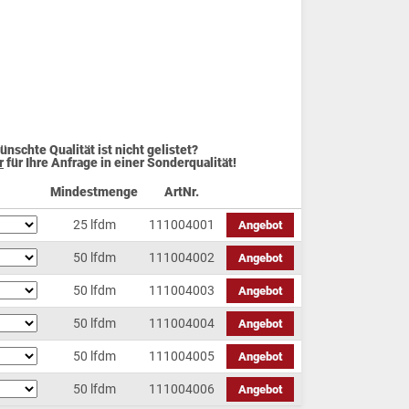
ünschte Qualität ist nicht gelistet?
r
für Ihre Anfrage in einer Sonderqualität!
Mindestmenge
ArtNr.
25 lfdm
111004001
Angebot
50 lfdm
111004002
Angebot
50 lfdm
111004003
Angebot
50 lfdm
111004004
Angebot
50 lfdm
111004005
Angebot
50 lfdm
111004006
Angebot