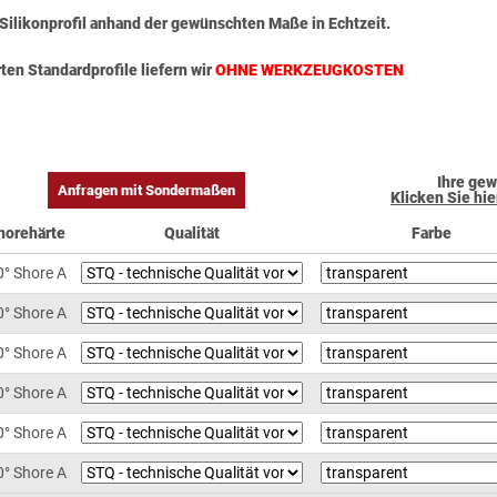
r Silikonprofil anhand der gewünschten Maße in Echtzeit.
ten Standardprofile liefern wir
OHNE WERKZEUGKOSTEN
Ihre gew
Anfragen mit Sondermaßen
Klicken Sie hie
horehärte
Qualität
Farbe
0° Shore A
0° Shore A
0° Shore A
0° Shore A
0° Shore A
0° Shore A