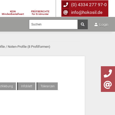
(0) 4334 277 97-0
info@hokosil.de
KEIN
PRÜFBERICHTE
Mindestbestellwert
für Erstmuster
Login
file / Noten-Profile (8 Profilformen)
bstklebung
Infoblatt
Toleranzen