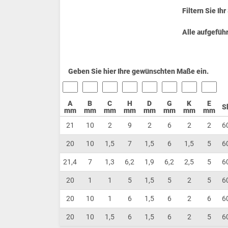
Filtern Sie Ih
Alle aufgeführ
Geben Sie hier Ihre gewünschten Maße ein.
A
B
C
H
D
G
K
E
S
mm
mm
mm
mm
mm
mm
mm
mm
21
10
2
9
2
6
2
2
6
20
10
1,5
7
1,5
6
1,5
5
6
21,4
7
1,3
6,2
1,9
6,2
2,5
5
6
20
1
1
5
1,5
5
2
5
6
20
10
1
6
1,5
6
2
6
6
20
10
1,5
6
1,5
6
2
5
6