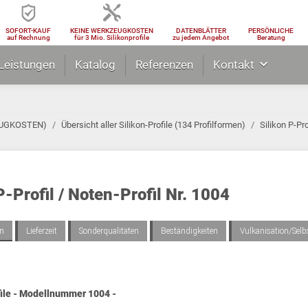
SOFORT-KAUF
KEINE WERKZEUGKOSTEN
DATENBLÄTTER
PERSÖNLICHE
auf Rechnung
für 3 Mio. Silikonprofile
zu jedem Angebot
Beratung
Leistungen
Katalog
Referenzen
Kontakt
ZEUGKOSTEN)
Übersicht aller Silikon-Profile (134 Profilformen)
Silikon P-Pro
P-Profil / Noten-Profil Nr. 1004
en
Lieferzeit
Sonderqualitäten
Beständigkeiten
Vulkanisation/Sel
file - Modellnummer 1004 -