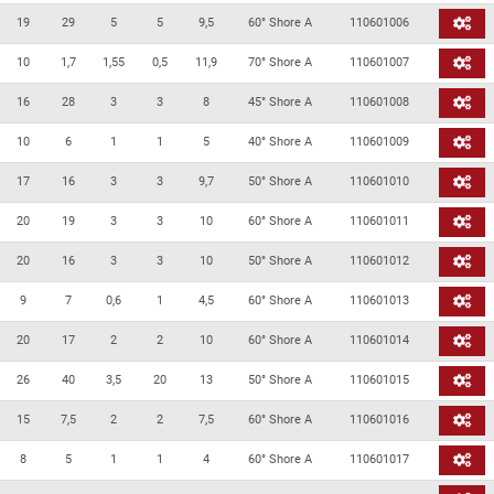
19
29
5
5
9,5
60° Shore A
110601006
10
1,7
1,55
0,5
11,9
70° Shore A
110601007
16
28
3
3
8
45° Shore A
110601008
10
6
1
1
5
40° Shore A
110601009
17
16
3
3
9,7
50° Shore A
110601010
20
19
3
3
10
60° Shore A
110601011
20
16
3
3
10
50° Shore A
110601012
9
7
0,6
1
4,5
60° Shore A
110601013
20
17
2
2
10
60° Shore A
110601014
26
40
3,5
20
13
50° Shore A
110601015
15
7,5
2
2
7,5
60° Shore A
110601016
8
5
1
1
4
60° Shore A
110601017