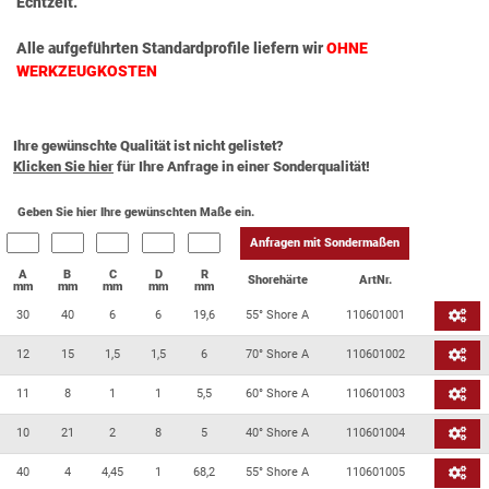
Echtzeit.
Alle aufgeführten Standardprofile liefern wir
OHNE
WERKZEUGKOSTEN
Ihre gewünschte Qualität ist nicht gelistet?
Klicken Sie hier
für Ihre Anfrage in einer Sonderqualität!
Geben Sie hier Ihre gewünschten Maße ein.
Anfragen mit Sondermaßen
A
B
C
D
R
Shorehärte
ArtNr.
mm
mm
mm
mm
mm
30
40
6
6
19,6
55° Shore A
110601001
12
15
1,5
1,5
6
70° Shore A
110601002
11
8
1
1
5,5
60° Shore A
110601003
10
21
2
8
5
40° Shore A
110601004
40
4
4,45
1
68,2
55° Shore A
110601005