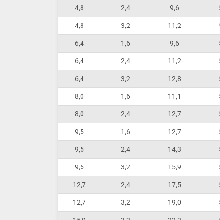
4,8
2,4
9,6
4,8
3,2
11,2
6,4
1,6
9,6
6,4
2,4
11,2
6,4
3,2
12,8
8,0
1,6
11,1
8,0
2,4
12,7
9,5
1,6
12,7
9,5
2,4
14,3
9,5
3,2
15,9
12,7
2,4
17,5
12,7
3,2
19,0
15,9
3,2
22,2