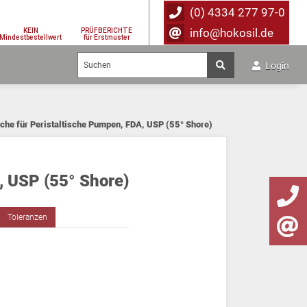
(0) 4334 277 97-0
info@hokosil.de
KEIN
PRÜFBERICHTE
Mindestbestellwert
für Erstmuster
Login
che für Peristaltische Pumpen, FDA, USP (55° Shore)
, USP (55° Shore)
Toleranzen
)