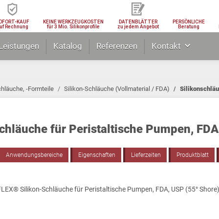
OFORT-KAUF
KEINE WERKZEUGKOSTEN
DATENBLÄTTER
PERSÖNLICHE
uf Rechnung
für 3 Mio. Silikonprofile
zu jedem Angebot
Beratung
Leistungen
Katalog
Referenzen
Kontakt
chläuche, -Formteile
Silikon-Schläuche (Vollmaterial / FDA)
Silikonschläu
schläuche für Peristaltische Pumpen, FDA
Anwendungsbereiche
Eigenschaften
Lieferzeiten
Produktblatt
LEX® Silikon-Schläuche für Peristaltische Pumpen, FDA, USP (55° Shore