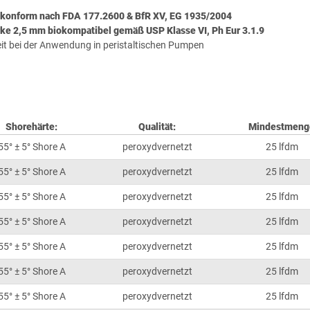
lkonform nach FDA 177.2600 & BfR XV, EG 1935/2004
rke 2,5 mm biokompatibel gemäß USP Klasse VI, Ph Eur 3.1.9
it bei der Anwendung in peristaltischen Pumpen
Shorehärte:
Qualität:
Mindestmeng
55° ± 5° Shore A
peroxydvernetzt
25 lfdm
55° ± 5° Shore A
peroxydvernetzt
25 lfdm
55° ± 5° Shore A
peroxydvernetzt
25 lfdm
55° ± 5° Shore A
peroxydvernetzt
25 lfdm
55° ± 5° Shore A
peroxydvernetzt
25 lfdm
55° ± 5° Shore A
peroxydvernetzt
25 lfdm
55° ± 5° Shore A
peroxydvernetzt
25 lfdm