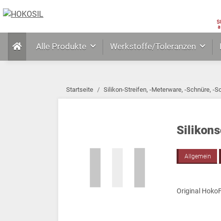
S
a
Alle Produkte
Werkstoffe/Toleranzen
Startseite
Silikon-Streifen, -Meterware, -Schnüre, -S
Silikon
Allgemein
Original HokoF