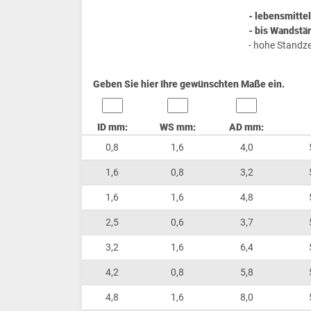
- lebensmitte
- bis Wandstä
- hohe Standze
Geben Sie hier Ihre gewünschten Maße ein.
ID mm:
WS mm:
AD mm:
0,8
1,6
4,0
1,6
0,8
3,2
1,6
1,6
4,8
2,5
0,6
3,7
3,2
1,6
6,4
4,2
0,8
5,8
4,8
1,6
8,0