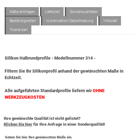
Maße eintragen
Lieferzeit
Sonderqualitäten
Beständigkeiten
Vulkanisation/Selbstklebung
Infoblatt
Toleranzen
Silikon Halbrundprofile - Modellnummer 314 -
Filtern Sie Ihr Silikonprofil anhand der gewünschten Maße in
Echtzeit.
Alle aufgeführten Standardprofile liefern wir
OHNE
WERKZEUGKOSTEN
Ihre gewünschte Qualität ist nicht gelistet?
Klicken Sie hier
für Ihre Anfrage in einer Sonderqualität!
Geben Sie hier Ihre gewünschten Maße ein.